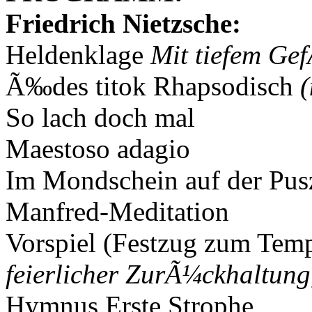
Friedrich Nietzsche:
Heldenklage
Mit tiefem Ge
Ã‰des titok Rhapsodisch
(
So lach doch mal
Maestoso adagio
Im Mondschein auf der Pus
Manfred-Meditation
Vorspiel (Festzug zum Temp
feierlicher ZurÃ¼ckhaltung
Hymnus Erste Strophe