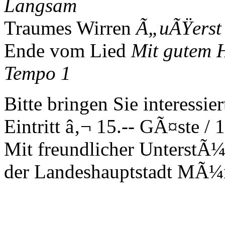
Langsam
Traumes Wirren
Ã„uÃŸerst 
Ende vom Lied
Mit gutem 
Tempo 1
Bitte bringen Sie interessi
Eintritt â‚¬ 15.-- GÃ¤ste / 
Mit freundlicher UnterstÃ¼
der Landeshauptstadt MÃ¼