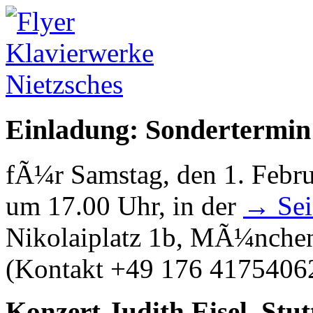
Einladung: Sondertermin
fÃ¼r Samstag, den 1. Febr
um 17.00 Uhr, in der
→ Seid
Nikolaiplatz 1b, MÃ¼nche
(Kontakt +49 176 41754062
Konzert Judith Eisel, Stut