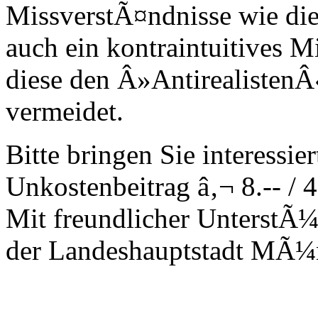
MissverstÃ¤ndnisse wie die
auch ein kontraintuitives M
diese den Â»AntirealistenÂ
vermeidet.
Bitte bringen Sie interessi
Unkostenbeitrag â‚¬ 8.-- / 4
Mit freundlicher UnterstÃ¼
der Landeshauptstadt MÃ¼