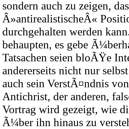
sondern auch zu zeigen, das
Â»antirealistischeÂ« Positi
durchgehalten werden kann.
behaupten, es gebe Ã¼berha
Tatsachen seien bloÃŸe Inte
andererseits nicht nur selb
auch sein VerstÃ¤ndnis von 
Antichrist, der anderen, fa
Vortrag wird gezeigt, wie d
Ã¼ber ihn hinaus zu verste