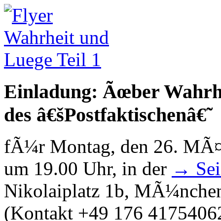
Einladung: Ãœber Wahrhe
des â€šPostfaktischenâ€˜
fÃ¼r Montag, den 26. MÃ¤
um 19.00 Uhr, in der
→ Seid
Nikolaiplatz 1b, MÃ¼nche
(Kontakt +49 176 41754062